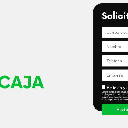
Solici
CAJA
He leído y 
Lorem ipsum dolor sit amet,
at. Suspendisse aliquam ac
aliquet lorem sed, tempus i
scelerisque. Vivamus et eu
Envia