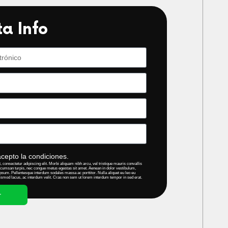
ta Info
acepto la condiciones.
 consectetur adipiscing elit. Morbi aliquam nibh arcu, vel tristique mauris convallis
cumsan turpis, nec congue metus egestas sit amet. Aenean in dolor vestibulum,
psum. Pellentesque interdum sodales massa ac porttitor. Nulla aliquet eu leo eu
ismod lacus, ac interdum velit. Cras non sem ut lorem interdum tempor in sed erat.
r