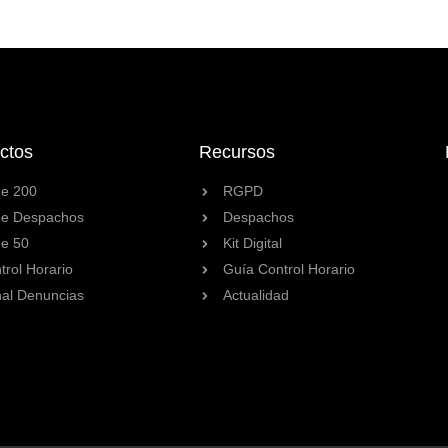
ctos
Recursos
e 200
RGPD
e Despachos
Despachos
e 50
Kit Digital
trol Horario
Guía Control Horario
al Denuncias
Actualidad