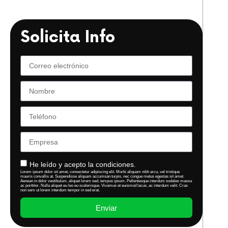
Solicita Info
He leído y acepto la condiciones.
Lorem ipsum dolor sit amet, consectetur adipiscing elit. Morbi aliquam nibh arcu, vel tristique
mauris convallis at. Suspendisse aliquam accumsan turpis, nec congue metus egestas sit amet.
Aenean in dolor vestibulum, aliquet lorem sed, tempus ipsum. Pellentesque interdum sodales massa
ac porttitor. Nulla aliquet eu leo eu scelerisque. Vivamus et euismod lacus, ac interdum velit. Cras
non sem ut lorem interdum tempor in sed erat.
Enviar