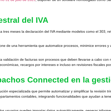
estral del IVA
 tres meses la declaración del IVA mediante modelos como el 303, refl
pone de una herramienta que automatice proceso
s, minimice errores y 
 y la validación de facturas son procesos que deben llevarse a cabo con r
conómicas, recargos por intereses e incluso en revisiones fiscales pos
pachos Connected en la gesti
lución especializada que permite automatizar y simplificar la
revisión tr
artamentos contables, integrando funcionalidades que ayudan a tener e
 los usuarios pueden importar datos automáticamente, generar informe