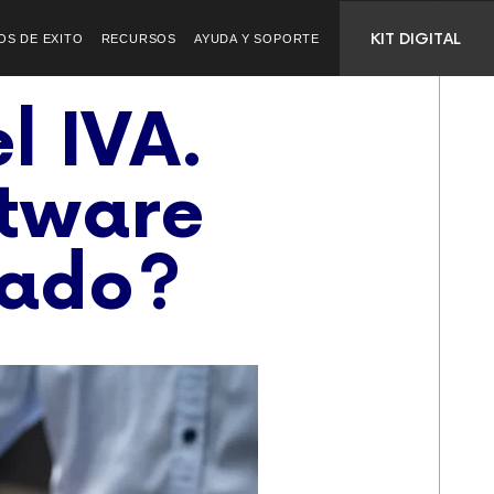
KIT DIGITAL
OS DE EXITO
RECURSOS
AYUDA Y SOPORTE
l IVA.
ftware
uado?