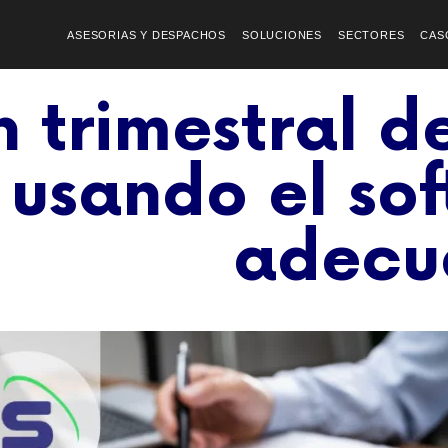
ASESORIAS Y DESPACHOS
SOLUCIONES
SECTORES
CAS
n trimestral de
 usando el so
adec