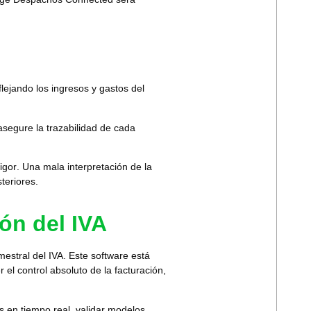
ejando los ingresos y gastos del
asegure la trazabilidad de cada
igor
. Una mala interpretación de la
teriores.
ón del IVA
imestral del IVA
. Este software está
l control absoluto de la facturación,
s en tiempo real, validar modelos