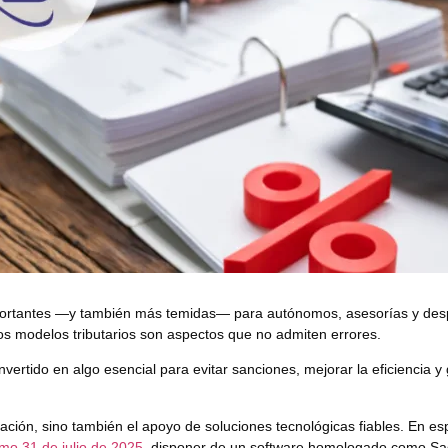
 importantes —y también más temidas— para autónomos, asesorías y des
 los modelos tributarios son aspectos que no admiten errores.
ertido en algo esencial para evitar sanciones, mejorar la eficiencia y 
ación, sino también el apoyo de soluciones tecnológicas fiables. En es
imo 31 de julio de 2025
, disponer de un
software homologado
como
Sa