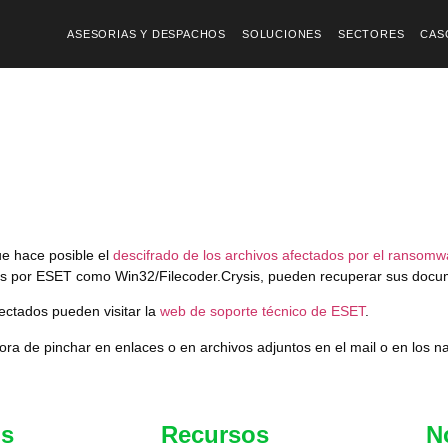
ASESORIAS Y DESPACHOS
SOLUCIONES
SECTORES
CAS
e hace posible el
descifrado de los archivos afectados por el ransomw
ctadas por ESET como Win32/Filecoder.Crysis, pueden recuperar sus docum
ectados pueden visitar la
web de soporte técnico de ESET
.
ra de pinchar en enlaces o en archivos adjuntos en el mail o en los n
os
Recursos
N