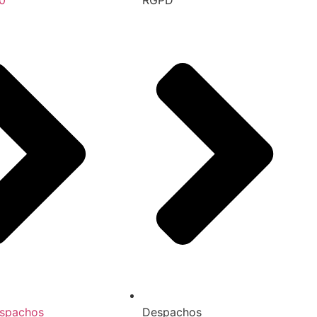
0
RGPD
spachos
Despachos