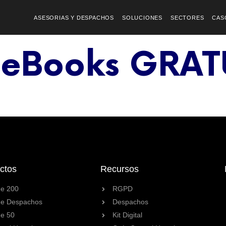
ASESORIAS Y DESPACHOS
SOLUCIONES
SECTORES
CAS
eBooks GRAT
ctos
Recursos
e 200
RGPD
e Despachos
Despachos
e 50
Kit Digital