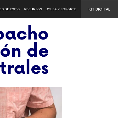
KIT DIGITAL
OS DE EXITO
RECURSOS
AYUDA Y SOPORTE
pacho
ión de
trales