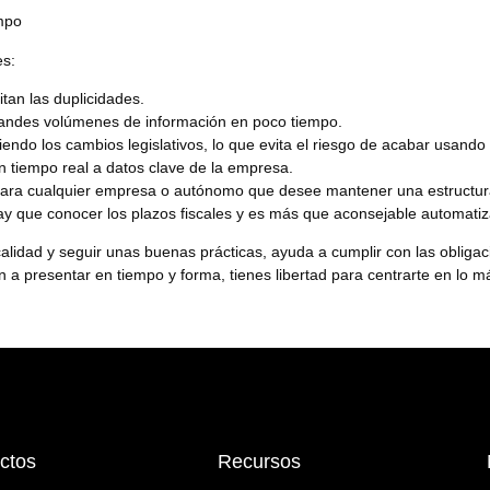
empo
es:
tan las duplicidades.
randes volúmenes de información en poco tiempo.
endo los cambios legislativos, lo que evita el riesgo de acabar usand
 tiempo real a datos clave de la empresa.
 para cualquier empresa o autónomo que desee mantener una estructura
 hay que conocer los plazos fiscales y es más que aconsejable automati
idad y seguir unas buenas prácticas, ayuda a cumplir con las obligacio
a presentar en tiempo y forma, tienes libertad para centrarte en lo m
ctos
Recursos