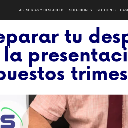
ASESORIAS Y DESPACHOS
SOLUCIONES
SECTORES
CAS
parar tu des
 la presentac
puestos trimes